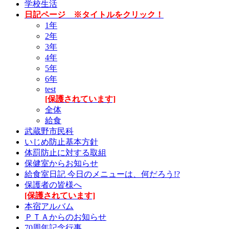
学校生活
日記ページ ※タイトルをクリック！
1年
2年
3年
4年
5年
6年
test
[保護されています]
全体
給食
武蔵野市民科
いじめ防止基本方針
体罰防止に対する取組
保健室からお知らせ
給食室日記 今日のメニューは、何だろう!?
保護者の皆様へ
[保護されています]
本宿アルバム
ＰＴＡからのお知らせ
70周年記念行事