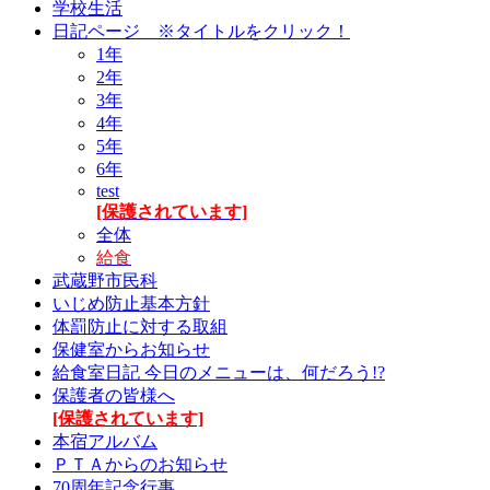
学校生活
日記ページ ※タイトルをクリック！
1年
2年
3年
4年
5年
6年
test
[保護されています]
全体
給食
武蔵野市民科
いじめ防止基本方針
体罰防止に対する取組
保健室からお知らせ
給食室日記 今日のメニューは、何だろう!?
保護者の皆様へ
[保護されています]
本宿アルバム
ＰＴＡからのお知らせ
70周年記念行事