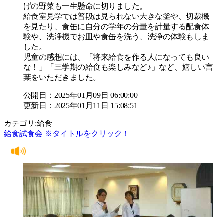
げの野菜も一生懸命に切りました。
給食室見学では普段は見られない大きな釜や、切裁機
を見たり、食缶に自分の学年の分量を計量する配食体
験や、洗浄機でお皿や食缶を洗う、洗浄の体験もしま
した。
児童の感想には、「将来給食を作る人になっても良い
な！」「三学期の給食も楽しみなど♪」など、嬉しい言
葉をいただきました。
公開日：2025年01月09日 06:00:00
更新日：2025年01月11日 15:08:51
カテゴリ:給食
給食試食会 ※タイトルをクリック！