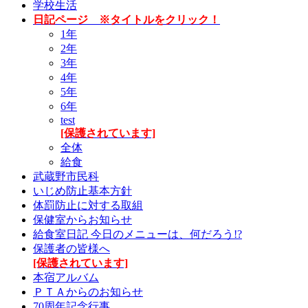
学校生活
日記ページ ※タイトルをクリック！
1年
2年
3年
4年
5年
6年
test
[保護されています]
全体
給食
武蔵野市民科
いじめ防止基本方針
体罰防止に対する取組
保健室からお知らせ
給食室日記 今日のメニューは、何だろう!?
保護者の皆様へ
[保護されています]
本宿アルバム
ＰＴＡからのお知らせ
70周年記念行事