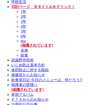
学校生活
日記ページ ※タイトルをクリック！
1年
2年
3年
4年
5年
6年
test
[保護されています]
全体
給食
武蔵野市民科
いじめ防止基本方針
体罰防止に対する取組
保健室からお知らせ
給食室日記 今日のメニューは、何だろう!?
保護者の皆様へ
[保護されています]
本宿アルバム
ＰＴＡからのお知らせ
70周年記念行事