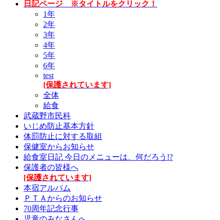
日記ページ ※タイトルをクリック！
1年
2年
3年
4年
5年
6年
test
[保護されています]
全体
給食
武蔵野市民科
いじめ防止基本方針
体罰防止に対する取組
保健室からお知らせ
給食室日記 今日のメニューは、何だろう!?
保護者の皆様へ
[保護されています]
本宿アルバム
ＰＴＡからのお知らせ
70周年記念行事
児童のみなさんへ