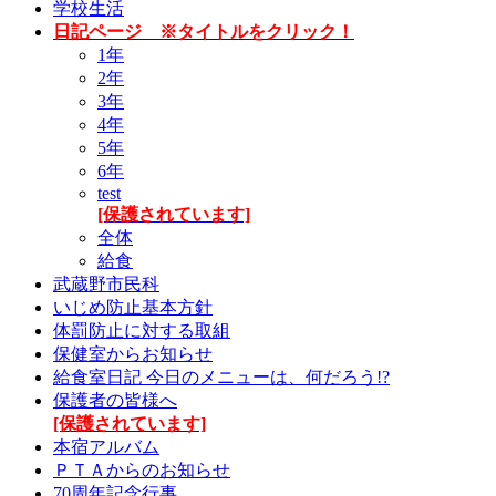
学校生活
日記ページ ※タイトルをクリック！
1年
2年
3年
4年
5年
6年
test
[保護されています]
全体
給食
武蔵野市民科
いじめ防止基本方針
体罰防止に対する取組
保健室からお知らせ
給食室日記 今日のメニューは、何だろう!?
保護者の皆様へ
[保護されています]
本宿アルバム
ＰＴＡからのお知らせ
70周年記念行事