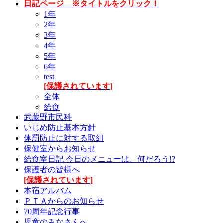
日記ページ ※タイトルをクリック！
1年
2年
3年
4年
5年
6年
test
[保護されています]
全体
給食
武蔵野市民科
いじめ防止基本方針
体罰防止に対する取組
保健室からお知らせ
給食室日記 今日のメニューは、何だろう!?
保護者の皆様へ
[保護されています]
本宿アルバム
ＰＴＡからのお知らせ
70周年記念行事
児童のみなさんへ