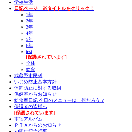
学校生活
日記ページ ※タイトルをクリック！
1年
2年
3年
4年
5年
6年
test
[保護されています]
全体
給食
武蔵野市民科
いじめ防止基本方針
体罰防止に対する取組
保健室からお知らせ
給食室日記 今日のメニューは、何だろう!?
保護者の皆様へ
[保護されています]
本宿アルバム
ＰＴＡからのお知らせ
70周年記念行事