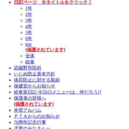
日記ページ ※タイトルをクリック！
1年
2年
3年
4年
5年
6年
test
[保護されています]
全体
給食
武蔵野市民科
いじめ防止基本方針
体罰防止に対する取組
保健室からお知らせ
給食室日記 今日のメニューは、何だろう!?
保護者の皆様へ
[保護されています]
本宿アルバム
ＰＴＡからのお知らせ
70周年記念行事
児童のみなさんへ