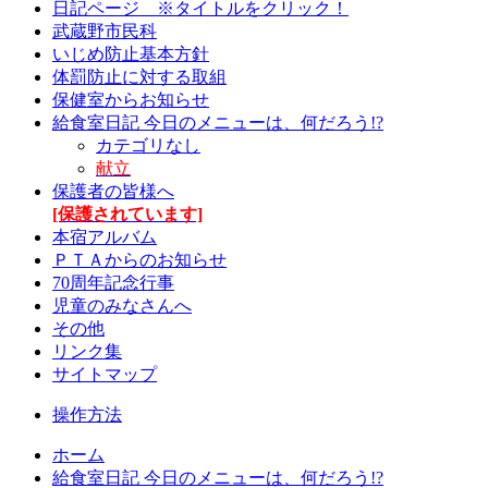
日記ページ ※タイトルをクリック！
武蔵野市民科
いじめ防止基本方針
体罰防止に対する取組
保健室からお知らせ
給食室日記 今日のメニューは、何だろう!?
カテゴリなし
献立
保護者の皆様へ
[保護されています]
本宿アルバム
ＰＴＡからのお知らせ
70周年記念行事
児童のみなさんへ
その他
リンク集
サイトマップ
操作方法
ホーム
給食室日記 今日のメニューは、何だろう!?