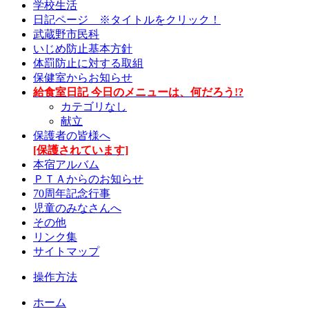
学校生活
日記ページ ※タイトルをクリック！
武蔵野市民科
いじめ防止基本方針
体罰防止に対する取組
保健室からお知らせ
給食室日記 今日のメニューは、何だろう!?
カテゴリなし
献立
保護者の皆様へ
[保護されています]
本宿アルバム
ＰＴＡからのお知らせ
70周年記念行事
児童のみなさんへ
その他
リンク集
サイトマップ
操作方法
ホーム