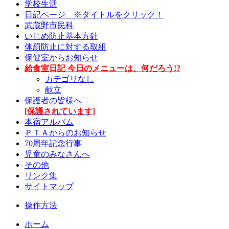
学校生活
日記ページ ※タイトルをクリック！
武蔵野市民科
いじめ防止基本方針
体罰防止に対する取組
保健室からお知らせ
給食室日記 今日のメニューは、何だろう!?
カテゴリなし
献立
保護者の皆様へ
[保護されています]
本宿アルバム
ＰＴＡからのお知らせ
70周年記念行事
児童のみなさんへ
その他
リンク集
サイトマップ
操作方法
ホーム