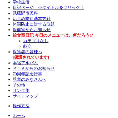
学校生活
日記ページ ※タイトルをクリック！
武蔵野市民科
いじめ防止基本方針
体罰防止に対する取組
保健室からお知らせ
給食室日記 今日のメニューは、何だろう!?
カテゴリなし
献立
保護者の皆様へ
[保護されています]
本宿アルバム
ＰＴＡからのお知らせ
70周年記念行事
児童のみなさんへ
その他
リンク集
サイトマップ
操作方法
ホーム