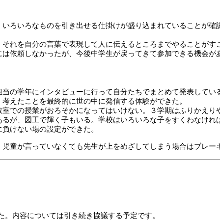
、いろいろなものを引き出せる仕掛けが盛り込まれていることが確
、それを自分の言葉で表現して人に伝えるところまでやることがす
には依頼しなかったが、今後中学生が戻ってきて参加できる機会が
担当の学年にインタビューに行って自分たちでまとめて発表してい
、考えたことを最終的に世の中に発信する体験ができた。
教室での授業がおろそかになってはいけない。３学期はふりかえり
あるが、図工で輝く子もいる。学校はいろいろな子をすくわなけれ
に負けない場の設定ができた。
、児童が言っていなくても先生が上をめざしてしまう場合はブレー
た。内容については引き続き協議する予定です。