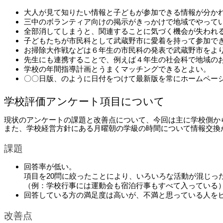
大人が見て知りたい情報と子どもが参加できる情報が分か
三中のボランティア向けの掲示がきっかけで地域でやって
全部消してしまうと、関連することに気づく機会が失われ
子どもたちが市民科として武蔵野市に愛着を持って参加で
お掃除大作戦などは６年生の市民科の発表で武蔵野市をよ
先生にも連携することで、例えば４年生の社会科で地域の
学校の年間指導計画とうまくマッチングできるとよい。
〇〇日版、のように日付をつけて最新版を常にホームペー
学校評価アンケート項目について
現状のアンケートの課題と改善点について、今回は主に学校側から
また、学校経営方針にある月曜朝の学級の時間について情報交換
課題
回答率が低い。
項目を20問に絞ったことにより、いろいろな活動が混じっ
（例：学校行事には運動会も宿泊行事もすべて入っている
回答している方の満足度は高いが、不満と思っている人を
改善点