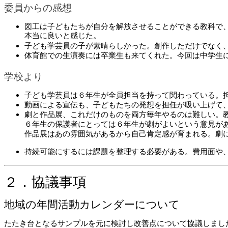
委員からの感想
図工は子どもたちが自分を解放させることができる教科で
本当に良いと感じた。
子ども学芸員の子が素晴らしかった。創作しただけでなく
体育館での生演奏には卒業生も来てくれた。今回は中学生
学校より
子ども学芸員は６年生が全員担当を持って関わっている。
動画による宣伝も、子どもたちの発想を担任が吸い上げて
劇と作品展、これだけのものを両方毎年やるのは難しい。
６年生の保護者にとっては６年生が劇がよいという意見が
作品展はあの雰囲気があるから自己肯定感が育まれる。劇
持続可能にするには課題を整理する必要がある。費用面や
２．協議事項
地域の年間活動カレンダーについて
たたき台となるサンプルを元に検討し改善点について協議しまし