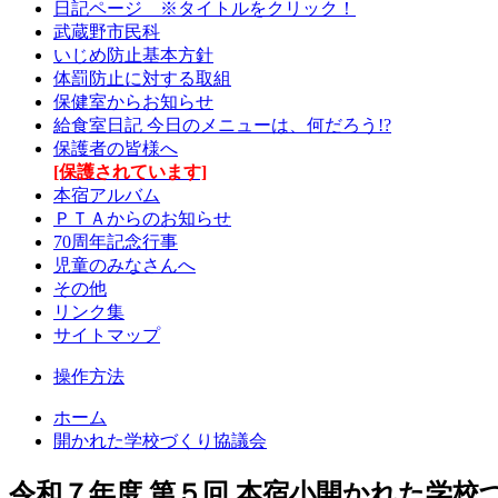
日記ページ ※タイトルをクリック！
武蔵野市民科
いじめ防止基本方針
体罰防止に対する取組
保健室からお知らせ
給食室日記 今日のメニューは、何だろう!?
保護者の皆様へ
[保護されています]
本宿アルバム
ＰＴＡからのお知らせ
70周年記念行事
児童のみなさんへ
その他
リンク集
サイトマップ
操作方法
ホーム
開かれた学校づくり協議会
令和７年度 第５回 本宿小開かれた学校