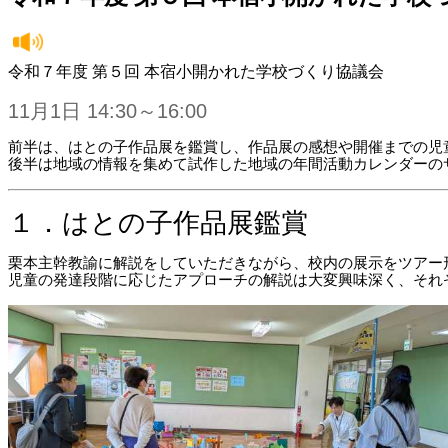
令和７年度 第５回 本宿小開かれた学校づくり協議会
11月1日 14:30～16:00
前半は、はとの子作品展を鑑賞し、作品展の感想や開催までの児
後半は地域の情報を集めて試作した地域の年間活動カレンダーの
１．はとの子作品展鑑賞
栗本主幹教諭に解説をしていただきながら、校内の展示をツアー
児童の発達段階に応じたアプローチの解説は大変興味深く、それ