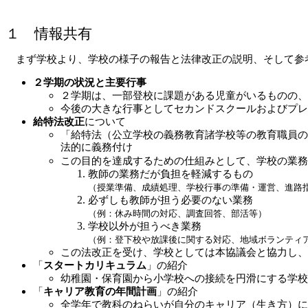
１　情報共有
　まず学校より、学校の様子の報告と法律改正の説明、そして参
２学期の状況と主要行事
２学期は、一部登校に課題がある児童がいるものの、
今後の大きな行事としてセカンドスクールおよびプレ
給特法改正
について
「給特法（公立学校の義務教育諸学校等の教育職員の
法的に義務付け
この目的を達成するための仕組みとして、学校の業務
教師の業務だが負担を軽減するもの
（授業準備、成績処理、学校行事の準備・運営、進路
必ずしも教師が担う必要のない業務
（例：休み時間の対応、調査回答、部活等）
学校以外が担うべき業務
（例：登下校や放課後に関する対応、地域ボランティ
この法改正を受け、学校としては本協議会と協力し、
「
スタートカリキュラム
」の紹介
幼稚園・保育園から小学校への接続を円滑にする学校
「
キャリア教育の年間計画
」の紹介
全学年で教科のねらいが自分のキャリア（生き方）に