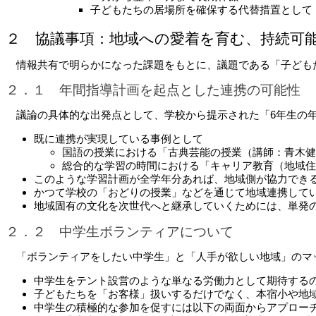
子どもたちの居場所を確保する代替措置として
２　協議事項：地域への愛着を育む、持続可
　情報共有で明らかになった課題をもとに、議題である「子ども
２．１　年間指導計画を起点とした連携の可能性
　議論の具体的な出発点として、学校から提示された「6年生の
既に連携が実現している事例として
国語の授業における「古典芸能の授業（講師：青木健
総合的な学習の時間における「キャリア教育（地域住
このような学習計画が全学年分あれば、地域側が協力でき
かつて学校の「おどりの授業」などを通じて地域連携して
地域固有の文化を次世代へと継承していくためには、単発
２．２　中学生ボランティアについて
　「ボランティアをしたい中学生」と「人手が欲しい地域」のマ
中学生をテント設営のような単なる労働力として期待する
子どもたちを「お客様」扱いするだけでなく、本宿小や地
中学生の積極的な参加を促すには以下の両面からアプロー