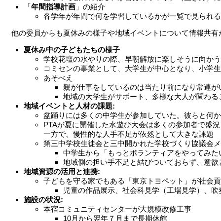
「
年間指導計画
」の紹介
各学年が年間で何を学習しているかが一覧で見られる
　他の委員からも夏休みの様子や地域イベントについて情報共有
夏休み中の子どもたちの様子
学校花壇の水やりの際、早朝解放に楽しそうに向かう
コミセンの事業として、大学生が中心となり、小学生
あそべえ
親が仕事をしているのは当たり前になり常連が
地域の大学生がサポート、多様な大人が関わる
地域イベントと人材の課題:
盆踊りには多くの中学生が参加していた。彼らと何か
PTAが夏に開催した水遊び大会は多くの参加者で盛況
一方で、慢性的な人手不足が依然として大きな課題
第三中学校生徒会と三中開かれた学校づくり協議会メ
中学生から「もっとボランティアをやってみた
地域側の担い手不足と結びついておらず、意欲
地域資源の活用と連携:
子どもを守る家でもある「東京トヨペット」が社会貢
児童の作品展示、社会科見学（工場見学）、吹
施設の状況:
本宿コミュニティセンターが大規模改修工事
10月から翌年７月まで長期休館