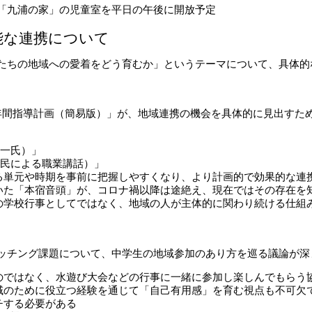
「九浦の家」の児童室を平日の午後に開放予定
能な連携について
たちの地域への愛着をどう育むか」というテーマについて、具体的
年間指導計画（簡易版）」が、地域連携の機会を具体的に見出すた
一氏）」
民による職業講話）」
る単元や時期を事前に把握しやすくなり、より計画的で効果的な連
いた「本宿音頭」が、コロナ禍以降は途絶え、現在ではその存在を
の学校行事としてではなく、地域の人が主体的に関わり続ける仕組
ッチング課題について、中学生の地域参加のあり方を巡る議論が深
のではなく、水遊び大会などの行事に一緒に参加し楽しんでもらう
域のために役立つ経験を通じて「自己有用感」を育む視点も不可欠
チする必要がある