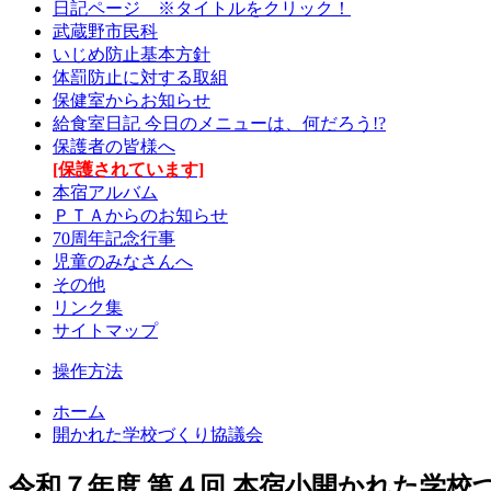
日記ページ ※タイトルをクリック！
武蔵野市民科
いじめ防止基本方針
体罰防止に対する取組
保健室からお知らせ
給食室日記 今日のメニューは、何だろう!?
保護者の皆様へ
[保護されています]
本宿アルバム
ＰＴＡからのお知らせ
70周年記念行事
児童のみなさんへ
その他
リンク集
サイトマップ
操作方法
ホーム
開かれた学校づくり協議会
令和７年度 第４回 本宿小開かれた学校