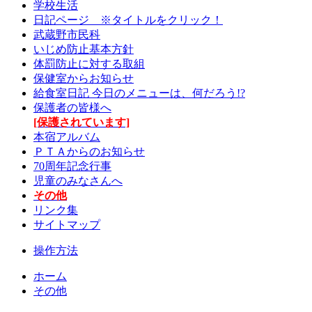
学校生活
日記ページ ※タイトルをクリック！
武蔵野市民科
いじめ防止基本方針
体罰防止に対する取組
保健室からお知らせ
給食室日記 今日のメニューは、何だろう!?
保護者の皆様へ
[保護されています]
本宿アルバム
ＰＴＡからのお知らせ
70周年記念行事
児童のみなさんへ
その他
リンク集
サイトマップ
操作方法
ホーム
その他