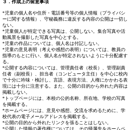
３．作成上の留意事項
*児童の個人名や住所・電話番号等の個人情報（プライバシ
ーに関する情報）、守秘義務に違反する内容の公開は一切し
ない。
*児童個人が特定できる写真は、公開しない。集合写真や活
動風景を撮影した写真を中心とする。
*児童の作品については、個人名は付記しない。
*児童の意見表明（考えや感想の表明）については、教員の
指導のもとに行い、個人名が特定されないように十分配慮す
る。
*公開する内容については、管理責任者（校長）、管理副責
任者（副校長）、担当者（コンピュータ主任）を中心に校内
で十分に吟味・検討し、言語、表現方法、人権にかかわる表
現には十分に注意する。また、公開の目的から外れた内容は
掲載しない。
*トップページには、本校の公的名称、所在地、学校の写真
を掲載する。
*ホームページには、意見や感想、交流を求めるために、学
校代表の電子メールアドレスを掲載する。
*公開の目的から外れたリンクを張ることはしない。
*公開した情報の著作権については、その帰属先をホームペ